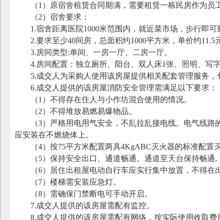
（
1）原宿舍租赁合同期满，需要租赁一栋民房作为员
（
2）宿舍要求：
1.宿舍距离医院1000米范围内，就近菜市场，步行即
2.要求至少40间房，总面积约1000平方米，单价约11.5元
3.房间类型:单间、一房一厅、二房一厅。
4.房间配置：独立厕所、阳台、双人床1张、照明、写
5.成交人为采购人使用该房屋提供相关配套管理服务
6.成交人提供的该房屋消防安全管理需满足以下要求：
（
1）不得存在住人与小作坊混合使用的情况。
（
2）不得堆放易燃易爆物品。
（
3）严格用电用气安全，不乱拉乱接电线。电气线路
应安装在不燃烧体上。
（
4）按75平方米配置两具4KgABC灭火器的标准配
（
5）保持安全出口、通道畅通。通道至天台保持畅通,
（
6）居住出租屋电动自行车应实行集中放置，不得在
（
7）楼梯需安装应急灯。
（
8）需确保门禁断电可手动开启。
7.成交人提供的该房屋需配有监控。
8.成交人提供的该房屋需配有网络，按实际使用收取费